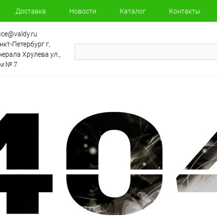
Доставка
Новости
Каталог
Контакты
fice@valdy.ru
нкт-Петербург г,
нерала Хрулева ул.,
м​ № 7