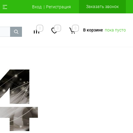
Заказать звонок
Вход
Регистрация
0
0
0
В корзине
пока пусто