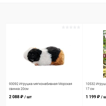
93092 Игрушка мягконабивная Морская
10532 Игруш
свинка 20см
17 см
2 088 ₽
1 199 ₽
/ шт
/ 